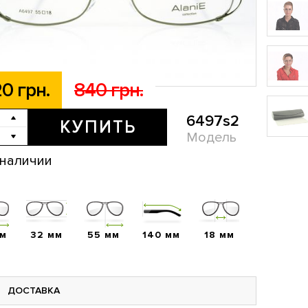
0 грн.
840 грн.
6497s2
КУПИТЬ
Модель
 наличии
мм
32 мм
55 мм
140 мм
18 мм
ДОСТАВКА