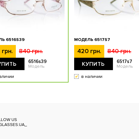
Ь 6516S39
МОДЕЛЬ 6517S7
 грн.
840 грн.
420 грн.
840 грн.
6516s39
6517s7
УПИТЬ
КУПИТЬ
Модель
Модель
аличии
в наличии
LLOW US
GLASSES.UA_