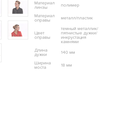
Материал
полимер
линзы
Материал
металл/пластик
оправы
темный металлик/
Цвет
пятнистые дужки/
оправы
инкрустация
камнями
Длина
140 мм
дужки
Ширина
18 мм
моста