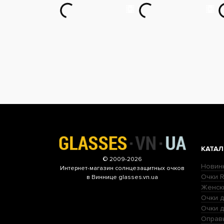
КАТАЛ
© 2009-2026
Новин
Интернет-магазин
солнцезащитных очков
Очки R
в Виннице glasses.vn.ua
Женск
Очки д
Очки 
Оправ