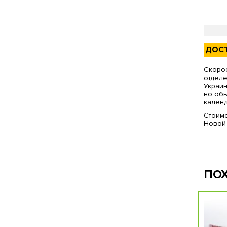
ДОС
Скорос
отделе
Украин
но обы
календ
Стоимо
Новой
ПО