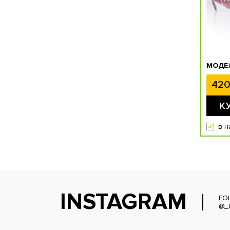
МОДЕЛ
420
К
в н
INSTAGRAM
FO
@_