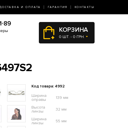
ДОСТАВКА И ОПЛАТА
ГАРАНТИЯ
КОНТАКТЫ
КОРЗИНА
жеры
0 ШТ. - 0 ГРН.
497S2
Код товара: 4992
Ширина
139 мм
оправы
Высота
32 мм
линзы
Ширина
55 мм
линзы