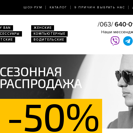
ШОУ-РУМ
КАТАЛОГ
9 ПРИЧИН ВЫБРАТЬ НАС
Y BAN
ЖЕНСКИЕ
Наши мессенд
КСЕССУАРЫ
КОМПЬЮТЕРНЫЕ
ЕТСКИЕ
ВОДИТЕЛЬСКИЕ
СЕЗОННАЯ
РАСПРОДАЖА
-50%