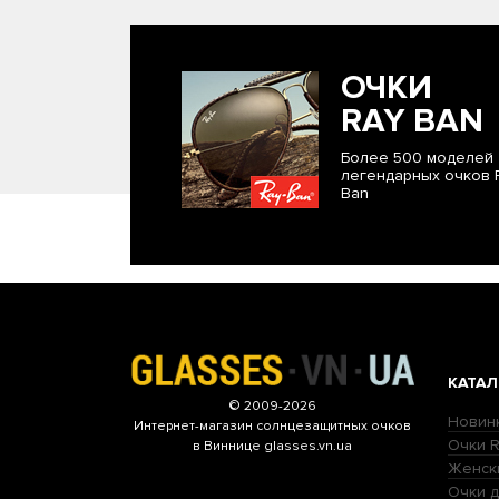
ОЧКИ
RAY BAN
Более 500 моделей
легендарных очков 
Ban
КАТАЛ
© 2009-2026
Новин
Интернет-магазин
солнцезащитных очков
Очки R
в Виннице glasses.vn.ua
Женск
Очки д