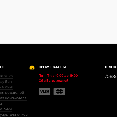
ОГ
ВРЕМЯ РАБОТЫ
ТЕЛЕФ
Пн – Пт: с 10:00 до 19:00
ки 2026
Сб и Вс: выходной
ay Ban
ие очки
ля водителей
для компьютера
ы
е очки
уары для очков