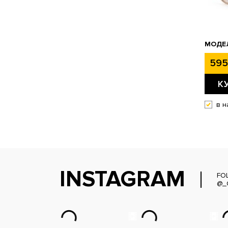
МОДЕЛ
595
К
в н
INSTAGRAM
FO
@_