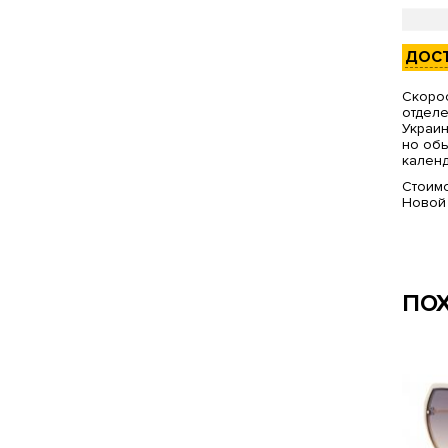
ДОС
Скорос
отделе
Украин
но обы
календ
Стоимо
Новой
ПО