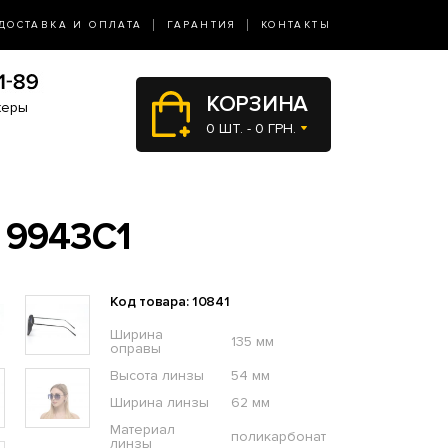
ДОСТАВКА И ОПЛАТА
ГАРАНТИЯ
КОНТАКТЫ
КОРЗИНА
жеры
0 ШТ. - 0 ГРН.
 9943C1
Код товара: 10841
Ширина
135 мм
оправы
Высота линзы
54 мм
Ширина линзы
62 мм
Материал
поликарбонат
линзы