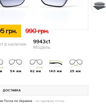
5 грн.
990 грн.
9943c1
ет в наличии
Модель
мм
54 мм
62 мм
140 мм
25 мм
ДОСТАВКА
я Почта по Украине
по тарифам почты