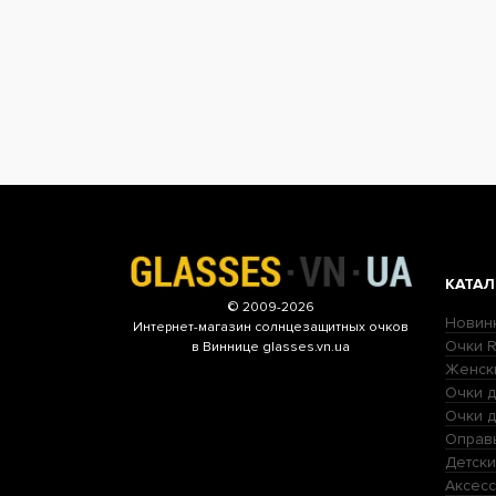
КАТАЛ
© 2009-2026
Новин
Интернет-магазин
солнцезащитных очков
Очки R
в Виннице glasses.vn.ua
Женск
Очки д
Очки 
Оправ
Детски
Аксесс