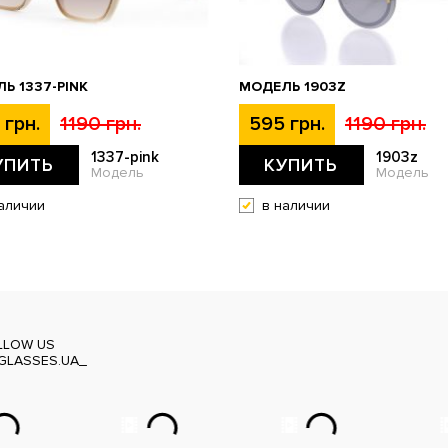
Ь 1337-PINK
МОДЕЛЬ 1903Z
 грн.
1190 грн.
595 грн.
1190 грн.
1337-pink
1903z
УПИТЬ
КУПИТЬ
Модель
Модель
аличии
в наличии
LLOW US
GLASSES.UA_