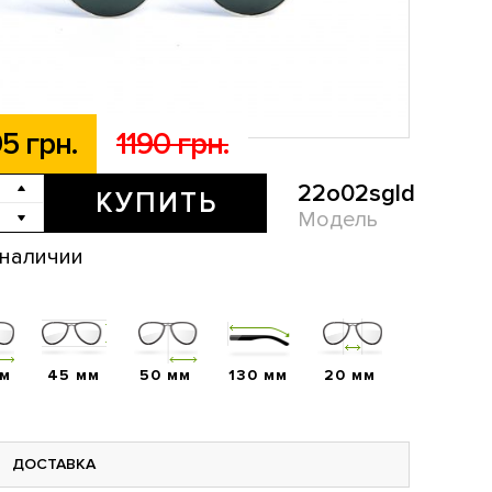
5 грн.
1190 грн.
22o02sgld
КУПИТЬ
Модель
 наличии
мм
45 мм
50 мм
130 мм
20 мм
ДОСТАВКА