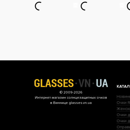
КАТАЛ
© 2009-2026
Новин
Интернет-магазин
солнцезащитных очков
Очки R
в Виннице glasses.vn.ua
Женск
Очки д
Очки 
Оправ