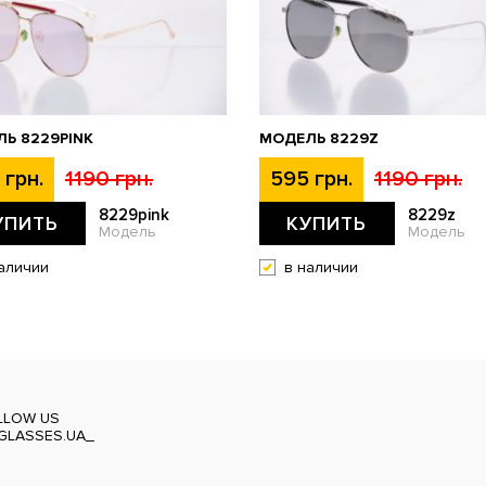
Ь 8229PINK
МОДЕЛЬ 8229Z
 грн.
1190 грн.
595 грн.
1190 грн.
8229pink
8229z
УПИТЬ
КУПИТЬ
Модель
Модель
аличии
в наличии
LLOW US
GLASSES.UA_