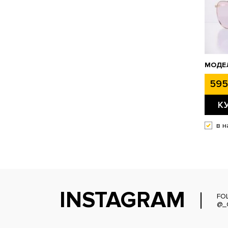
МОДЕЛ
595
К
в н
INSTAGRAM
FO
@_