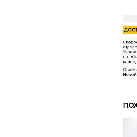
ДОС
Скорос
отделе
Украин
но обы
календ
Стоимо
Новой
ПО