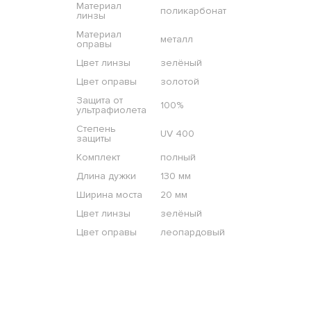
Материал
поликарбонат
линзы
Материал
металл
оправы
Цвет линзы
зелёный
Цвет оправы
золотой
Защита от
100%
ультрафиолета
Степень
UV 400
защиты
Комплект
полный
Длина дужки
130 мм
Ширина моста
20 мм
Цвет линзы
зелёный
Цвет оправы
леопардовый