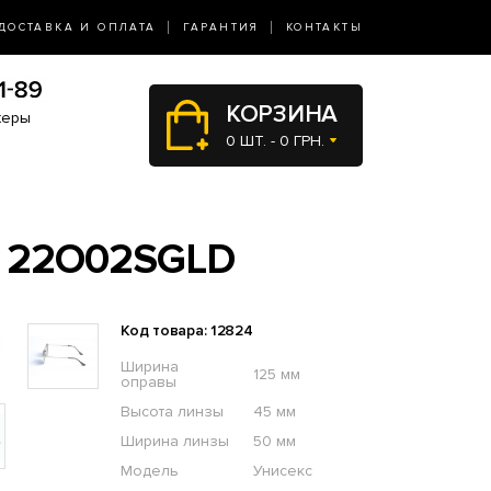
ДОСТАВКА И ОПЛАТА
ГАРАНТИЯ
КОНТАКТЫ
КОРЗИНА
жеры
0 ШТ. - 0 ГРН.
 22O02SGLD
Код товара: 12824
Ширина
125 мм
оправы
Высота линзы
45 мм
Ширина линзы
50 мм
Модель
Унисекс