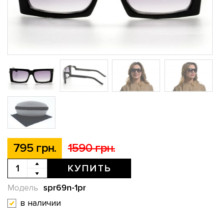
795 грн.
1590 грн.
КУПИТЬ
spr69n-1pr
Модель
в наличии