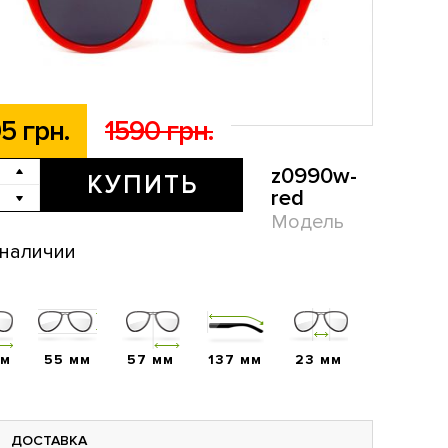
5 грн.
1590 грн.
z0990w-
КУПИТЬ
red
Модель
 наличии
мм
55 мм
57 мм
137 мм
23 мм
ДОСТАВКА