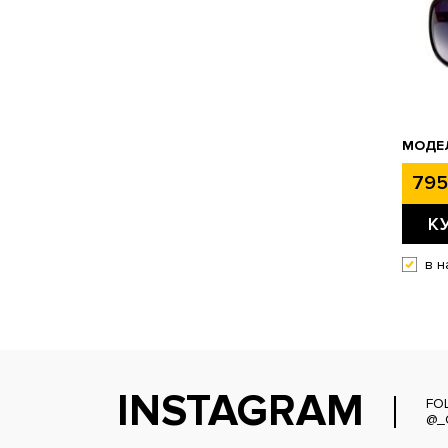
МОДЕЛ
795
К
в н
INSTAGRAM
FO
@_