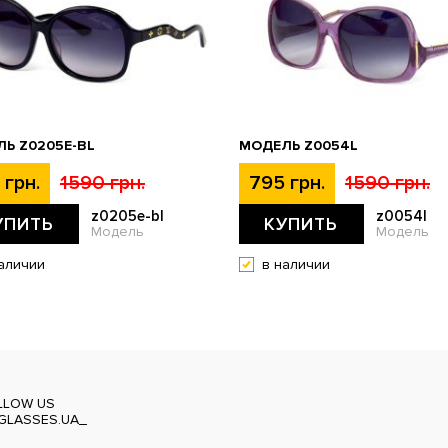
Ь Z0205E-BL
МОДЕЛЬ Z0054L
 грн.
1590 грн.
795 грн.
1590 грн.
z0205e-bl
z0054l
УПИТЬ
КУПИТЬ
Модель
Модель
аличии
в наличии
LLOW US
GLASSES.UA_