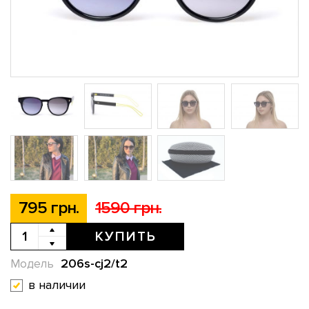
795 грн.
1590 грн.
КУПИТЬ
206s-cj2/t2
Модель
в наличии