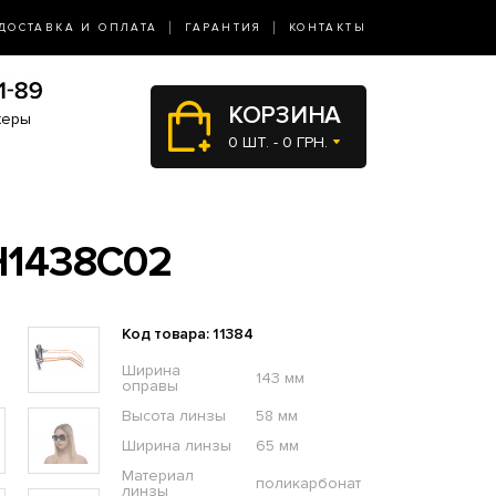
ДОСТАВКА И ОПЛАТА
ГАРАНТИЯ
КОНТАКТЫ
КОРЗИНА
жеры
0 ШТ. - 0 ГРН.
1438C02
Код товара: 11384
Ширина
143 мм
оправы
Высота линзы
58 мм
Ширина линзы
65 мм
Материал
поликарбонат
линзы