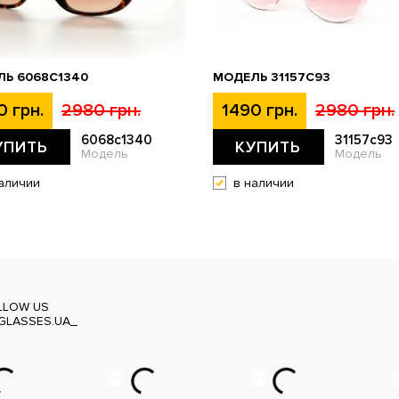
Ь 6068C1340
МОДЕЛЬ 31157С93
0 грн.
2980 грн.
1490 грн.
2980 грн.
6068c1340
31157с93
УПИТЬ
КУПИТЬ
Модель
Модель
аличии
в наличии
LLOW US
GLASSES.UA_