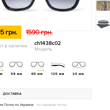
5 грн.
1590 грн.
ch1438c02
ет в наличии
Модель
мм
58 мм
65 мм
125 мм
20 мм
ДОСТАВКА
я Почта по Украине
по тарифам почты