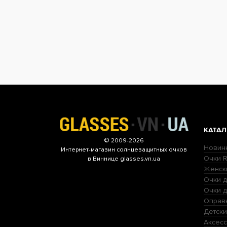
КАТАЛ
© 2009-2026
Новин
Интернет-магазин
солнцезащитных очков
Очки R
в Виннице glasses.vn.ua
Женск
Очки д
Очки 
Оправ
Детски
Аксесс