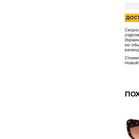
ДОС
Скорос
отделе
Украин
но обы
календ
Стоимо
Новой
ПО