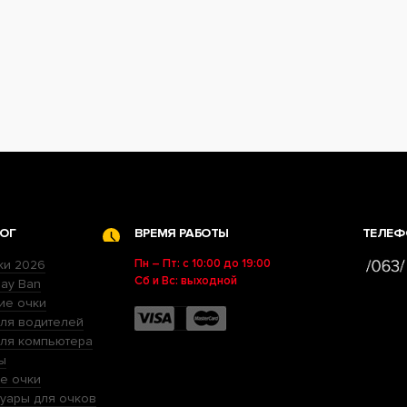
ОГ
ВРЕМЯ РАБОТЫ
ТЕЛЕФ
Пн – Пт: с 10:00 до 19:00
ки 2026
Сб и Вс: выходной
ay Ban
ие очки
ля водителей
для компьютера
ы
е очки
уары для очков