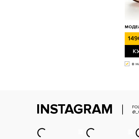
МОДЕЛ
149
К
в н
INSTAGRAM
FO
@_