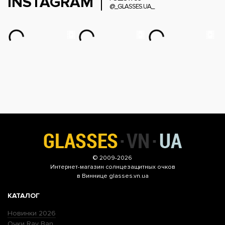
INSTAGRAM
@_GLASSES.UA_
© 2009-2026
Интернет-магазин
солнцезащитных очков
в Виннице glasses.vn.ua
КАТАЛОГ
Новинки 2026
Очки Ray Ban