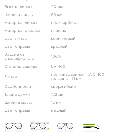
Высота линзы
40 мм
Ширина линзы
65 мм
Материал линзы
поликарбонат
Материал оправы
пластик
Цвет линзы
коричневый
Цвет оправы
красный
Защита от
100%
ультрафиолета
Степень защиты
UV 400
поляризованная T.A.C. 100,
Линза
толщина - 1,1 мм.
Особенности
сверхгибкие
Длина дужки
132 мм
Ширина моста
12 мм
Цвет оправы
медный