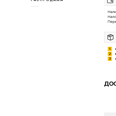
Нали
Нал
Пере
ДОС