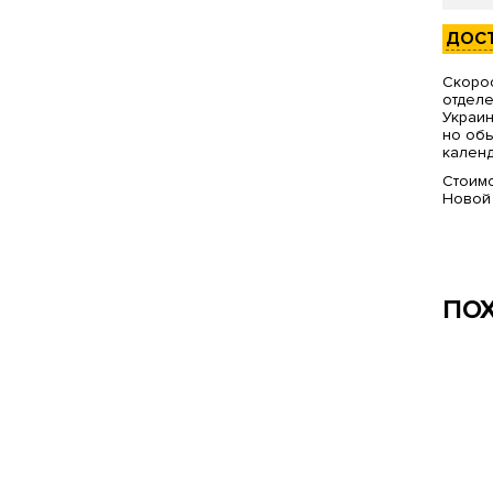
ДОС
Скорос
отделе
Украин
но обы
календ
Стоимо
Новой
ПО