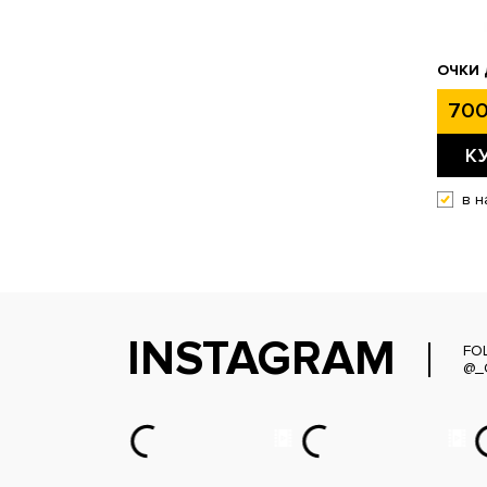
ОЧКИ 
700
К
в н
INSTAGRAM
FO
@_