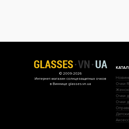
КАТАЛ
© 2009-2026
Новин
Интернет-магазин
солнцезащитных очков
Очки R
в Виннице glasses.vn.ua
Женск
Очки д
Очки 
Оправ
Детски
Аксесс