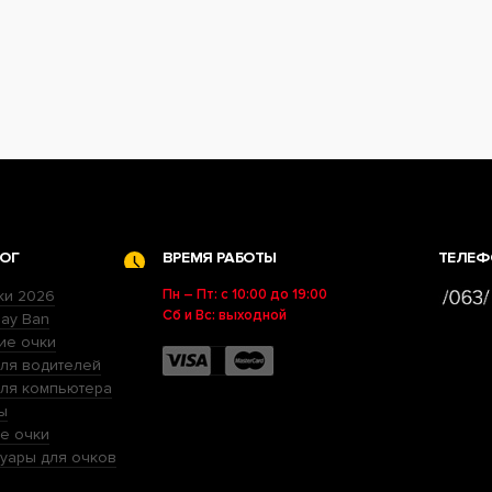
ОГ
ВРЕМЯ РАБОТЫ
ТЕЛЕФ
Пн – Пт: с 10:00 до 19:00
ки 2026
Сб и Вс: выходной
ay Ban
ие очки
ля водителей
для компьютера
ы
е очки
уары для очков