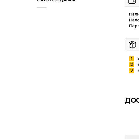
Нали
Нал
Пере
ДОС