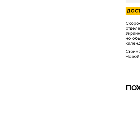
ДОС
Скорос
отделе
Украин
но обы
календ
Стоимо
Новой
ПО