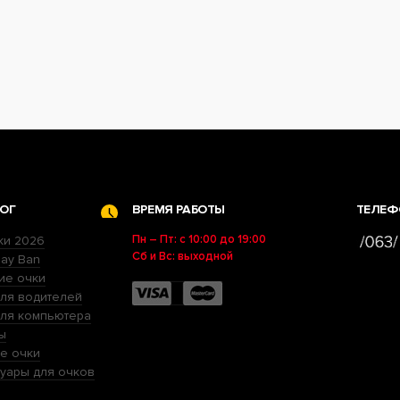
ОГ
ВРЕМЯ РАБОТЫ
ТЕЛЕФ
Пн – Пт: с 10:00 до 19:00
ки 2026
Сб и Вс: выходной
ay Ban
ие очки
ля водителей
для компьютера
ы
е очки
уары для очков