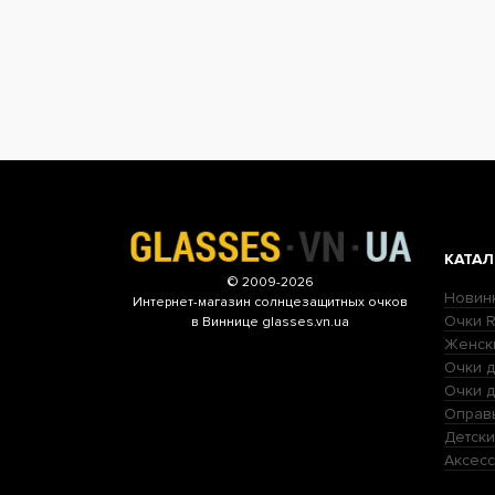
КАТАЛ
© 2009-2026
Новин
Интернет-магазин
солнцезащитных очков
Очки R
в Виннице glasses.vn.ua
Женск
Очки д
Очки 
Оправ
Детски
Аксесс