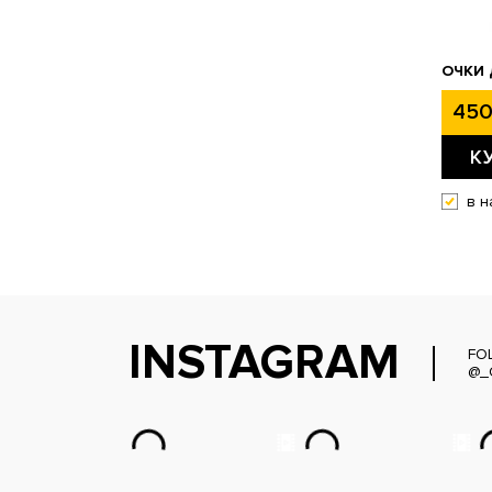
ОЧКИ 
450
К
в н
INSTAGRAM
FO
@_