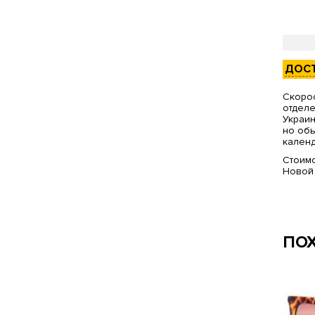
ДОС
Скорос
отделе
Украин
но обы
календ
Стоимо
Новой
ПО