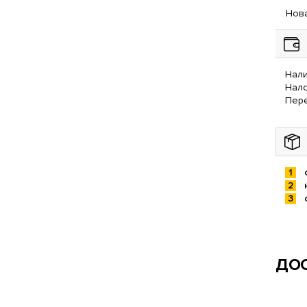
Нова
Нали
Нал
Пере
ДОС