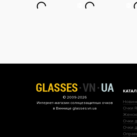
КАТАЛ
© 2009-2026
Новин
Интернет-магазин
солнцезащитных очков
Очки R
в Виннице glasses.vn.ua
Женск
Очки д
Очки 
Оправ