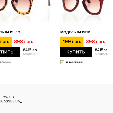
Ь 8415LEO
МОДЕЛЬ 8415BR
грн.
398 грн.
199 грн.
398 грн.
8415leo
8415br
УПИТЬ
КУПИТЬ
Модель
Модель
аличии
в наличии
LLOW US
GLASSES.UA_