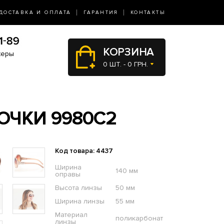
ДОСТАВКА И ОПЛАТА
ГАРАНТИЯ
КОНТАКТЫ
КОРЗИНА
жеры
0 ШТ. - 0 ГРН.
ОЧКИ 9980C2
Код товара: 4437
Ширина
140 мм
оправы
Высота линзы
50 мм
Ширина линзы
55 мм
Материал
поликарбонат
линзы