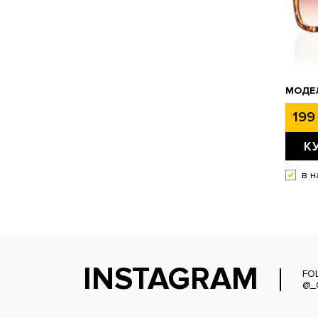
МОДЕЛ
199 
К
в н
INSTAGRAM
FO
@_