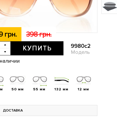
9 грн.
398 грн.
9980c2
КУПИТЬ
Модель
 наличии
мм
50 мм
55 мм
132 мм
12 мм
ДОСТАВКА