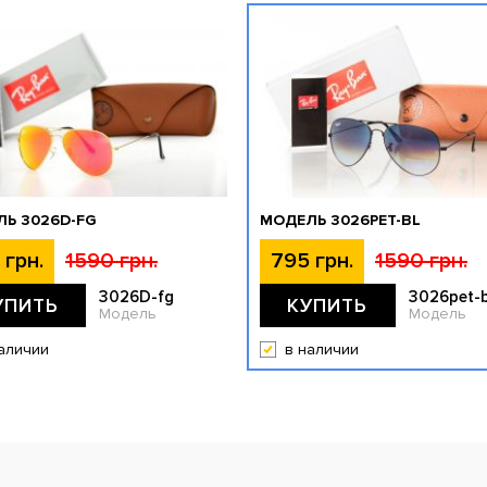
Ь 3026D-FG
МОДЕЛЬ 3026PET-BL
 грн.
1590 грн.
795 грн.
1590 грн.
3026D-fg
3026pet-b
УПИТЬ
КУПИТЬ
Модель
Модель
аличии
в наличии