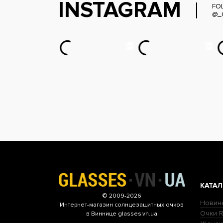
INSTAGRAM
FO
@_
КАТАЛ
© 2009-2026
Новин
Интернет-магазин
солнцезащитных очков
Очки R
в Виннице glasses.vn.ua