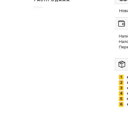
Нова
Нали
Нал
Пере