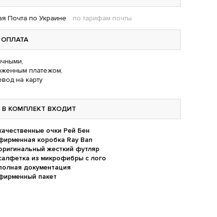
я Почта по Украине
по тарифам почты
ОПЛАТА
чными,
оженным платежом,
вод на карту
В КОМПЛЕКТ ВХОДИТ
качественные очки Рей Бен
фирменная коробка Ray Ban
оригинальный жесткий футляр
салфетка из микрофибры с лого
полная документация
фирменный пакет