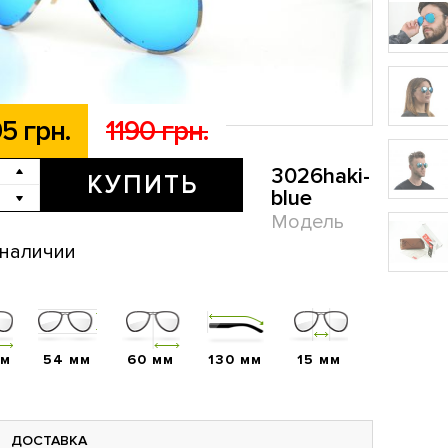
5 грн.
1190 грн.
3026haki-
КУПИТЬ
blue
Модель
 наличии
мм
54 мм
60 мм
130 мм
15 мм
ДОСТАВКА