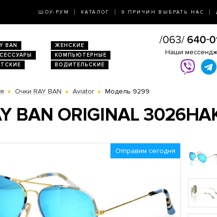
ШОУ-РУМ
КАТАЛОГ
9 ПРИЧИН ВЫБРАТЬ НАС
Y BAN
ЖЕНСКИЕ
Наши мессенд
КСЕССУАРЫ
КОМПЬЮТЕРНЫЕ
ЕТСКИЕ
ВОДИТЕЛЬСКИЕ
ая
Очки RAY BAN
Aviator
Модель 9299
Y BAN ORIGINAL 3026HAK
Отправим сегодня