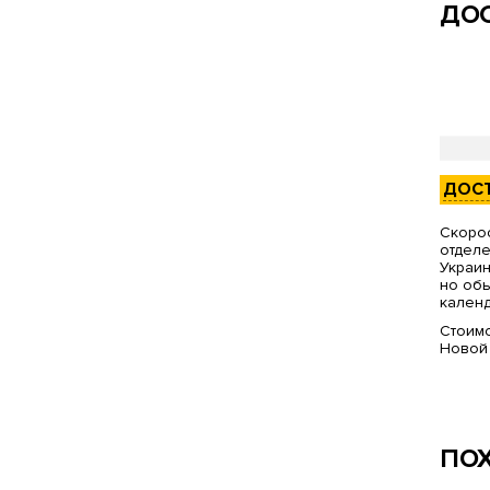
ДОС
ДОС
Скорос
отделе
Украин
но обы
календ
Стоимо
Новой
ПО