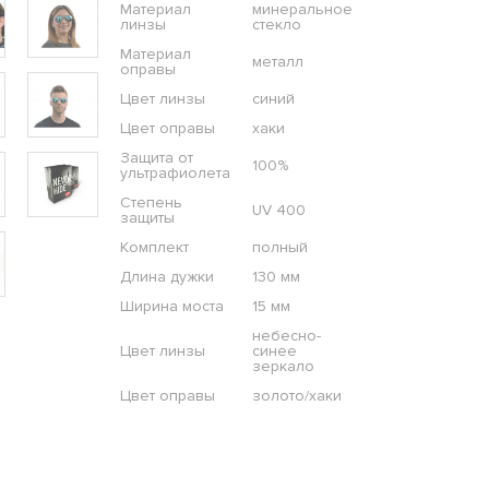
Материал
минеральное
линзы
стекло
Материал
металл
оправы
Цвет линзы
синий
Цвет оправы
хаки
Защита от
100%
ультрафиолета
Степень
UV 400
защиты
Комплект
полный
Длина дужки
130 мм
Ширина моста
15 мм
небесно-
Цвет линзы
синее
зеркало
Цвет оправы
золото/хаки