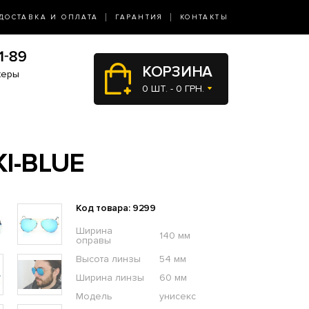
ДОСТАВКА И ОПЛАТА
ГАРАНТИЯ
КОНТАКТЫ
КОРЗИНА
жеры
0 ШТ. - 0 ГРН.
I-BLUE
Код товара: 9299
Ширина
140 мм
оправы
Высота линзы
54 мм
Ширина линзы
60 мм
Модель
унисекс