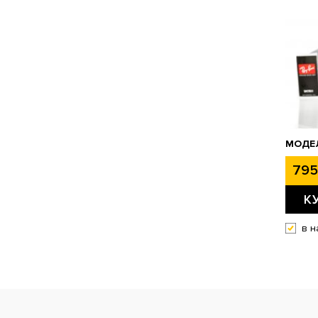
МОДЕЛ
795
К
в н