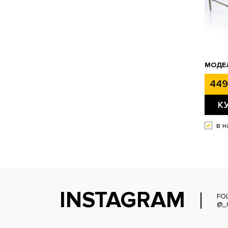
МОДЕЛ
449
К
в н
INSTAGRAM
FO
@_