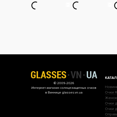
КАТАЛ
© 2009-2026
Новин
Интернет-магазин
солнцезащитных очков
Очки R
в Виннице glasses.vn.ua
Женск
Очки д
Очки 
Оправ