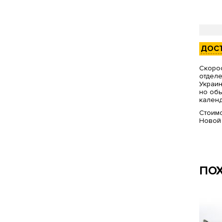
ДОС
Скорос
отделе
Украин
но обы
календ
Стоимо
Новой
ПО