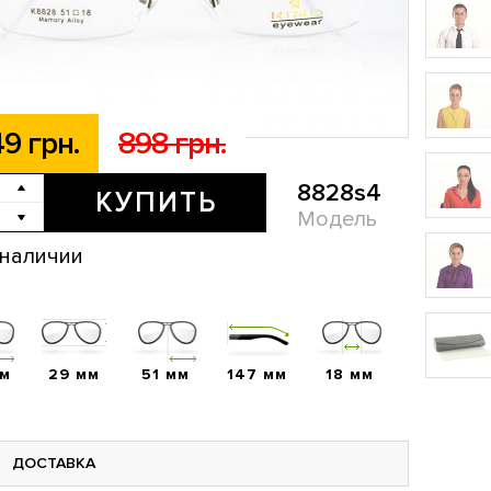
9 грн.
898 грн.
8828s4
КУПИТЬ
Модель
 наличии
мм
29 мм
51 мм
147 мм
18 мм
ДОСТАВКА