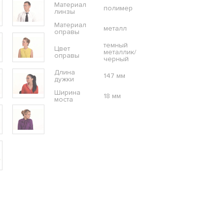
Материал
полимер
линзы
Материал
металл
оправы
темный
Цвет
металлик/
оправы
черный
Длина
147 мм
дужки
Ширина
18 мм
моста