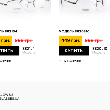
Ь 8821S4
МОДЕЛЬ 8820S10
 грн.
898 грн.
449 грн.
898 грн.
8821s4
8820s10
УПИТЬ
КУПИТЬ
Модель
Модель
аличии
в наличии
LLOW US
GLASSES.UA_