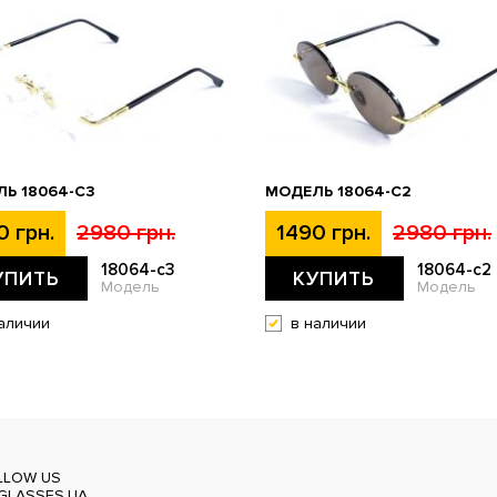
Ь 18064-C3
МОДЕЛЬ 18064-C2
0 грн.
2980 грн.
1490 грн.
2980 грн.
18064-c3
18064-c2
УПИТЬ
КУПИТЬ
Модель
Модель
аличии
в наличии
LLOW US
GLASSES.UA_