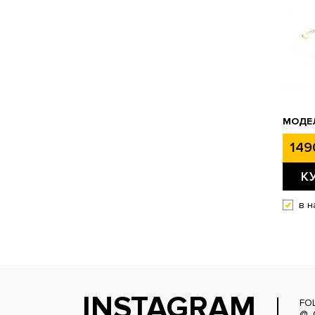
МОДЕЛ
149
К
в н
INSTAGRAM
FO
@_