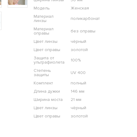
Модель
Женская
Материал
поликарбонат
линзы
Материал
без оправы
оправы
Цвет линзы
чёрный
Цвет оправы
золотой
Защита от
100%
ультрафиолета
Степень
UV 400
защиты
Комплект
полный
Длина дужки
146 мм
Ширина моста
21 мм
Цвет линзы
чёрный
Цвет оправы
золотой