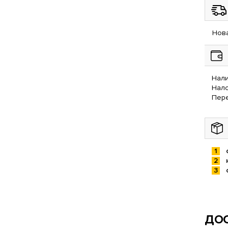
Нова
Нали
Нал
Пере
ДОС