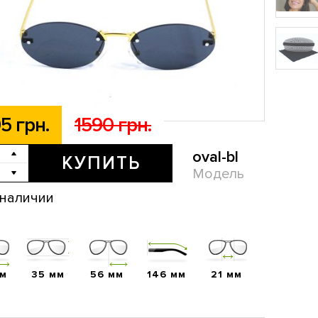
5 грн.
1590 грн.
oval-bl
КУПИТЬ
Модель
 наличии
мм
35 мм
56 мм
146 мм
21 мм