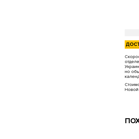
ДОС
Скорос
отделе
Украин
но обы
календ
Стоимо
Новой
ПО