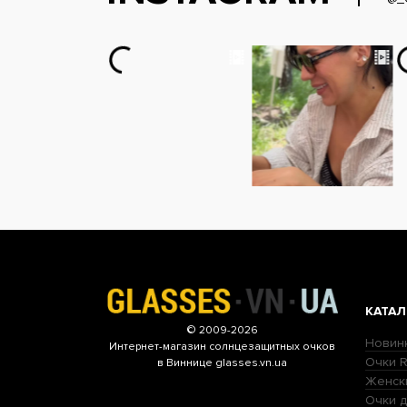
КАТАЛ
© 2009-2026
Новин
Интернет-магазин
солнцезащитных очков
Очки R
в Виннице glasses.vn.ua
Женск
Очки д