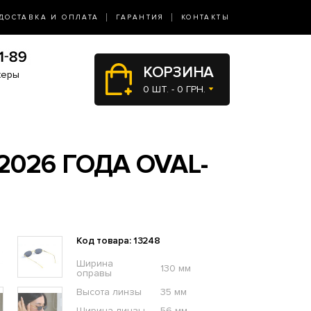
ДОСТАВКА И ОПЛАТА
ГАРАНТИЯ
КОНТАКТЫ
КОРЗИНА
жеры
0 ШТ. - 0 ГРН.
026 ГОДА OVAL-
Код товара: 13248
Ширина
130 мм
оправы
Высота линзы
35 мм
Ширина линзы
56 мм