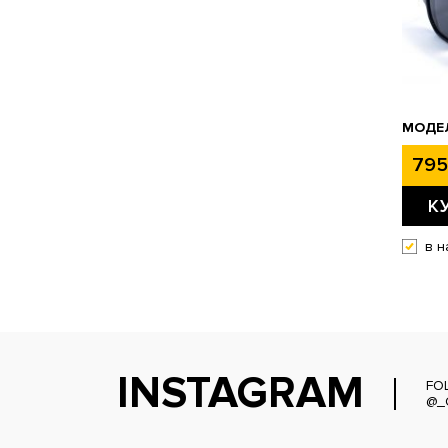
МОДЕЛ
795
К
в н
INSTAGRAM
FO
@_