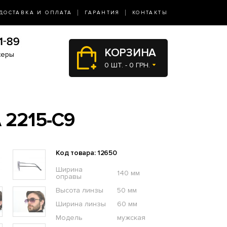
ДОСТАВКА И ОПЛАТА
ГАРАНТИЯ
КОНТАКТЫ
КОРЗИНА
жеры
0 ШТ. - 0 ГРН.
2215-C9
Код товара: 12650
Ширина
140 мм
оправы
Высота линзы
50 мм
Ширина линзы
60 мм
Модель
мужская