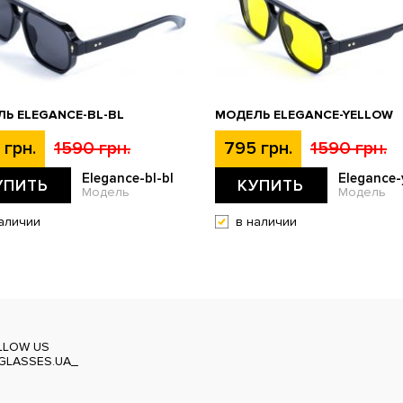
Ь ELEGANCE-BL-BL
МОДЕЛЬ ELEGANCE-YELLOW
 грн.
1590 грн.
795 грн.
1590 грн.
Elegance-bl-bl
Elegance-
УПИТЬ
КУПИТЬ
Модель
Модель
аличии
в наличии
LLOW US
GLASSES.UA_