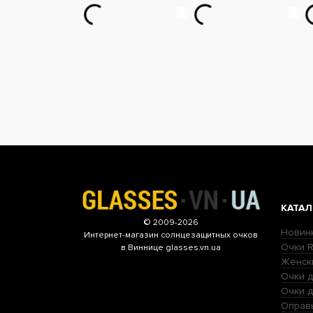
КАТАЛ
© 2009-2026
Новин
Интернет-магазин
солнцезащитных очков
Очки R
в Виннице glasses.vn.ua
Женск
Очки д
Очки 
Оправ