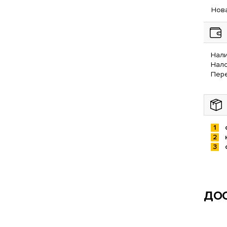
Нова
Нали
Нал
Пере
ДОС