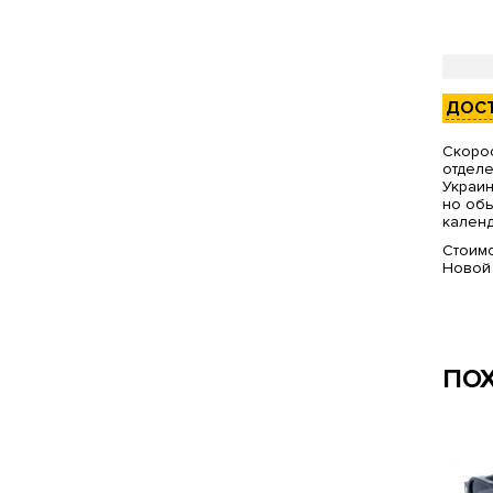
ДОС
Скорос
отделе
Украин
но обы
календ
Стоимо
Новой
ПО