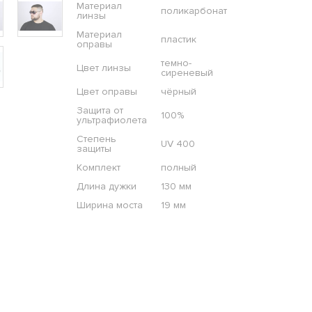
Материал
поликарбонат
линзы
Материал
пластик
оправы
темно-
Цвет линзы
сиреневый
Цвет оправы
чёрный
Защита от
100%
ультрафиолета
Степень
UV 400
защиты
Комплект
полный
Длина дужки
130 мм
Ширина моста
19 мм