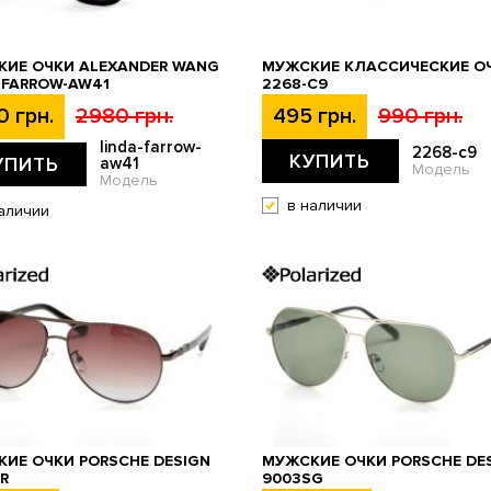
ИЕ ОЧКИ ALEXANDER WANG
МУЖСКИЕ КЛАССИЧЕСКИЕ О
-FARROW-AW41
2268-C9
0 грн.
2980 грн.
495 грн.
990 грн.
linda-farrow-
2268-c9
КУПИТЬ
УПИТЬ
aw41
Модель
Модель
в наличии
аличии
ИЕ ОЧКИ PORSCHE DESIGN
МУЖСКИЕ ОЧКИ PORSCHE DE
R
9003SG