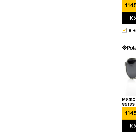
1145
К
в н
МУЖСК
8513S
1145
К