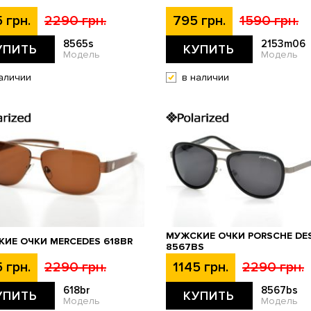
 грн.
2290 грн.
795 грн.
1590 грн.
8565s
2153m06
УПИТЬ
КУПИТЬ
Модель
Модель
аличии
в наличии
МУЖСКИЕ ОЧКИ PORSCHE DE
ИЕ ОЧКИ MERCEDES 618BR
8567BS
 грн.
2290 грн.
1145 грн.
2290 грн.
618br
8567bs
УПИТЬ
КУПИТЬ
Модель
Модель