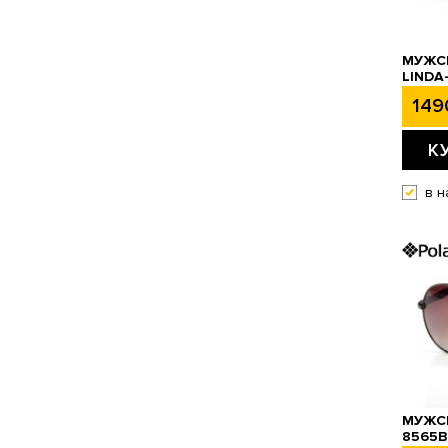
МУЖСК
LINDA
149
К
в н
МУЖСК
8565B