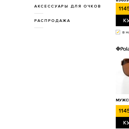
8565S
АКСЕССУАРЫ ДЛЯ ОЧКОВ
1145
К
РАСПРОДАЖА
в н
МУЖСК
1145
К