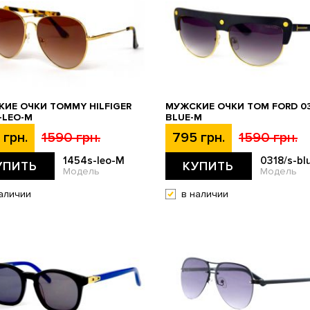
ИЕ ОЧКИ TOMMY HILFIGER
МУЖСКИЕ ОЧКИ TOM FORD 03
-LEO-M
BLUE-M
 грн.
1590 грн.
795 грн.
1590 грн.
1454s-leo-M
0318/s-bl
УПИТЬ
КУПИТЬ
Модель
Модель
аличии
в наличии