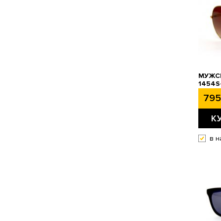
МУЖСК
1454S
795
К
в н