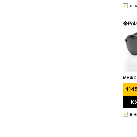
в н
МУЖСК
1145
К
в н