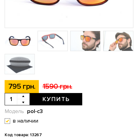
795 грн.
1590 грн.
КУПИТЬ
pol-c3
Модель
в наличии
Код товара: 13267