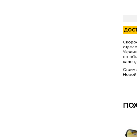
ДОС
Скорос
отделе
Украин
но обы
календ
Стоимо
Новой
ПО