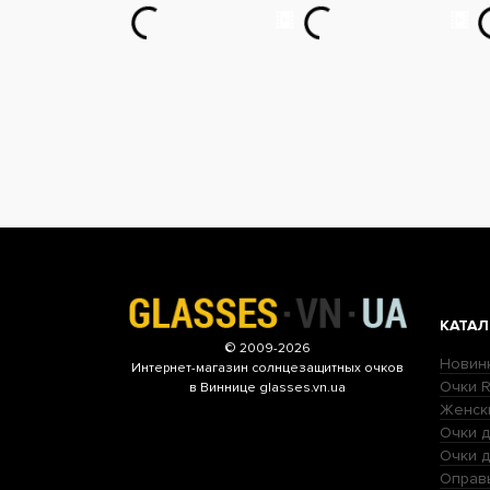
КАТАЛ
© 2009-2026
Новин
Интернет-магазин
солнцезащитных очков
Очки R
в Виннице glasses.vn.ua
Женск
Очки д
Очки 
Оправ