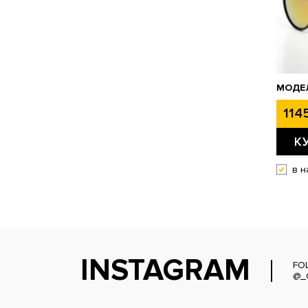
МОДЕ
1145
К
в н
INSTAGRAM
FO
@_