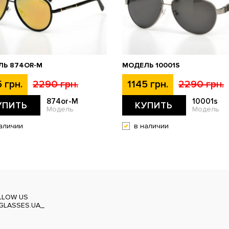
ЛЬ 874OR-M
МОДЕЛЬ 10001S
 грн.
2290 грн.
1145 грн.
2290 грн.
874or-M
10001s
УПИТЬ
КУПИТЬ
Модель
Модель
аличии
в наличии
LLOW US
GLASSES.UA_