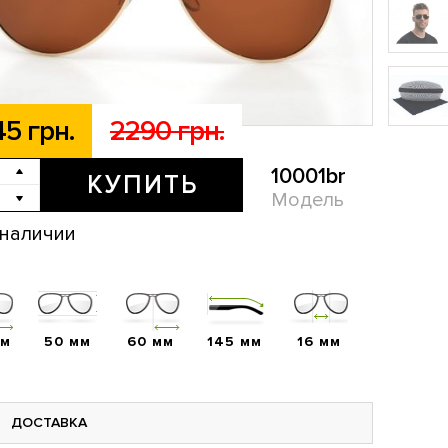
45 грн.
2290 грн.
10001br
КУПИТЬ
Модель
 наличии
мм
50 мм
60 мм
145 мм
16 мм
ДОСТАВКА