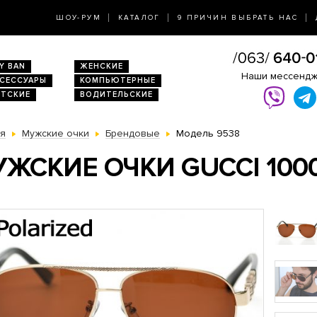
ШОУ-РУМ
КАТАЛОГ
9 ПРИЧИН ВЫБРАТЬ НАС
Y BAN
ЖЕНСКИЕ
Наши мессенд
КСЕССУАРЫ
КОМПЬЮТЕРНЫЕ
ЕТСКИЕ
ВОДИТЕЛЬСКИЕ
ая
Мужские очки
Брендовые
Модель 9538
ЖСКИЕ ОЧКИ GUCCI 100