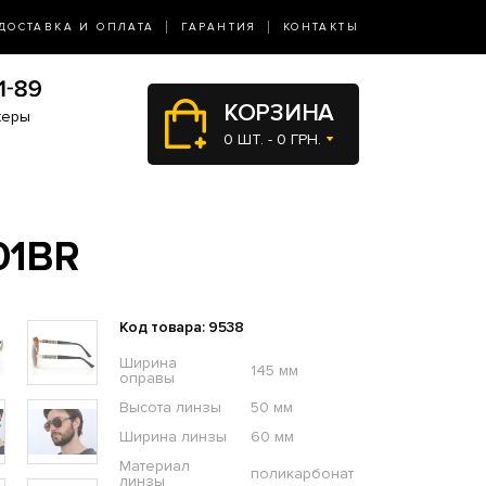
ДОСТАВКА И ОПЛАТА
ГАРАНТИЯ
КОНТАКТЫ
КОРЗИНА
жеры
0 ШТ. - 0 ГРН.
01BR
Код товара: 9538
Ширина
145 мм
оправы
Высота линзы
50 мм
Ширина линзы
60 мм
Материал
поликарбонат
линзы