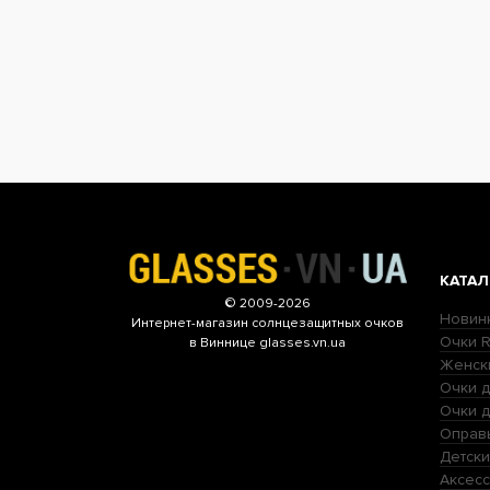
КАТАЛ
© 2009-2026
Новин
Интернет-магазин
солнцезащитных очков
Очки R
в Виннице glasses.vn.ua
Женск
Очки д
Очки 
Оправ
Детски
Аксесс