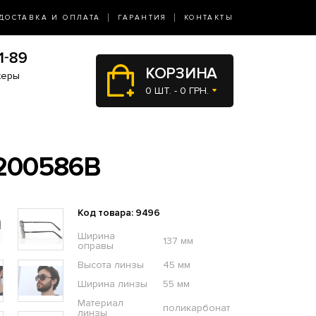
ДОСТАВКА И ОПЛАТА
ГАРАНТИЯ
КОНТАКТЫ
КОРЗИНА
жеры
0 ШТ. - 0 ГРН.
200586B
Код товара: 9496
Ширина
137 мм
оправы
Высота линзы
45 мм
Ширина линзы
55 мм
Материал
поликарбонат
линзы