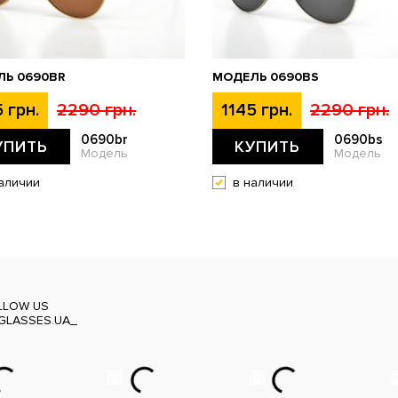
Ь 0690BR
МОДЕЛЬ 0690BS
 грн.
2290 грн.
1145 грн.
2290 грн.
0690br
0690bs
УПИТЬ
КУПИТЬ
Модель
Модель
аличии
в наличии
LLOW US
GLASSES.UA_