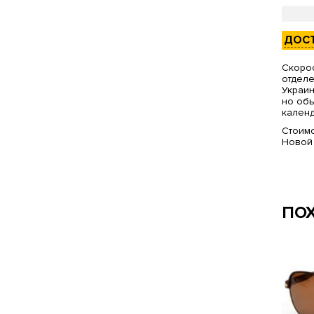
ДОС
Скорос
отделе
Украин
но обы
календ
Стоимо
Новой
ПО