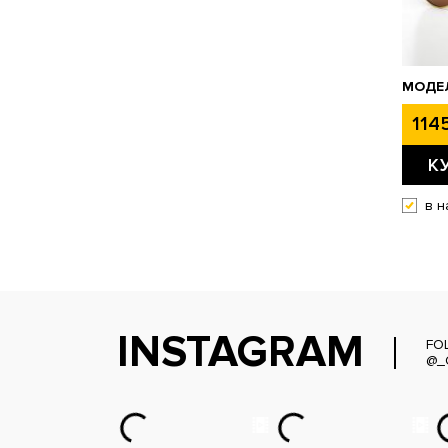
МОДЕЛ
1145
К
в н
INSTAGRAM
FO
@_