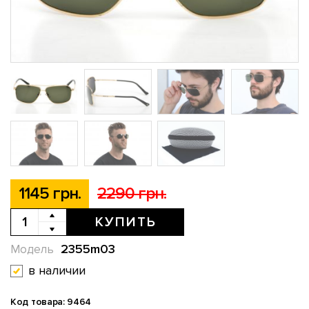
1145 грн.
2290 грн.
КУПИТЬ
2355m03
Модель
в наличии
Код товара: 9464