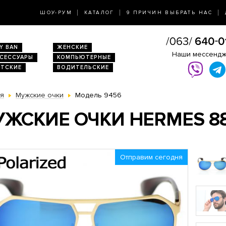
ШОУ-РУМ
КАТАЛОГ
9 ПРИЧИН ВЫБРАТЬ НАС
Y BAN
ЖЕНСКИЕ
Наши мессенд
КСЕССУАРЫ
КОМПЬЮТЕРНЫЕ
ЕТСКИЕ
ВОДИТЕЛЬСКИЕ
ая
Мужские очки
Модель 9456
ЖСКИЕ ОЧКИ HERMES 8
Отправим сегодня