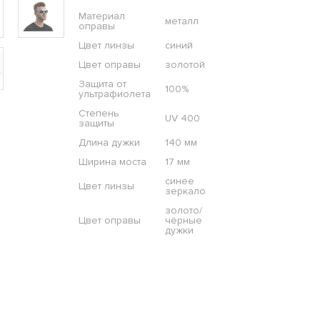
Материал
металл
оправы
Цвет линзы
синий
Цвет оправы
золотой
Защита от
100%
ультрафиолета
Степень
UV 400
защиты
Длина дужки
140 мм
Ширина моста
17 мм
синее
Цвет линзы
зеркало
золото/
Цвет оправы
чёрные
дужки