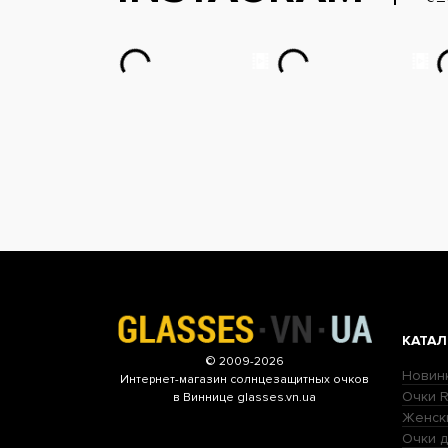
КАТАЛ
© 2009-2026
Новин
Интернет-магазин
солнцезащитных очков
Очки R
в Виннице glasses.vn.ua
Женск
Очки д