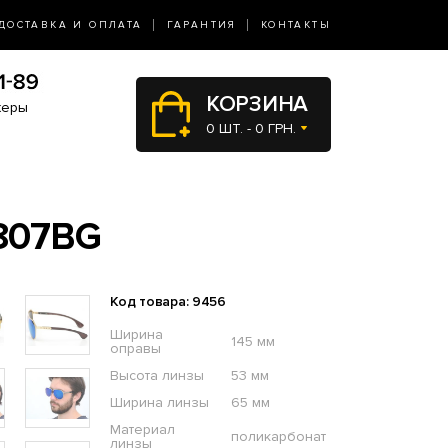
ДОСТАВКА И ОПЛАТА
ГАРАНТИЯ
КОНТАКТЫ
КОРЗИНА
жеры
0 ШТ. - 0 ГРН.
807BG
Код товара: 9456
Ширина
145 мм
оправы
Высота линзы
53 мм
Ширина линзы
65 мм
Материал
поликарбонат
линзы