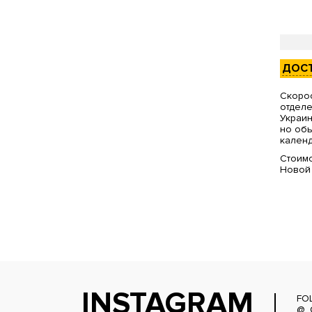
ДОС
Скорос
отделе
Украин
но обы
календ
Стоимо
Новой
INSTAGRAM
FO
@_