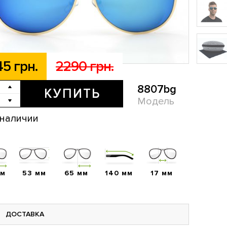
45 грн.
2290 грн.
8807bg
КУПИТЬ
Модель
 наличии
мм
53 мм
65 мм
140 мм
17 мм
ДОСТАВКА