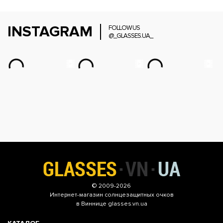
INSTAGRAM
FOLLOW US
@_GLASSES.UA_
© 2009-2026
Интернет-магазин
солнцезащитных очков
в Виннице glasses.vn.ua