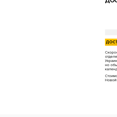
ДОС
ДОС
Скорос
отделе
Украин
но обы
календ
Стоимо
Новой