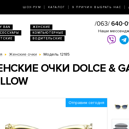
ШОУ-РУМ
КАТАЛОГ
9 ПРИЧИН ВЫБРАТЬ НАС
Y BAN
ЖЕНСКИЕ
Наши мессенд
КСЕССУАРЫ
КОМПЬЮТЕРНЫЕ
ЕТСКИЕ
ВОДИТЕЛЬСКИЕ
ая
Женские очки
Модель 12185
НСКИЕ ОЧКИ DOLCE & G
ELLOW
Отправим сегодня