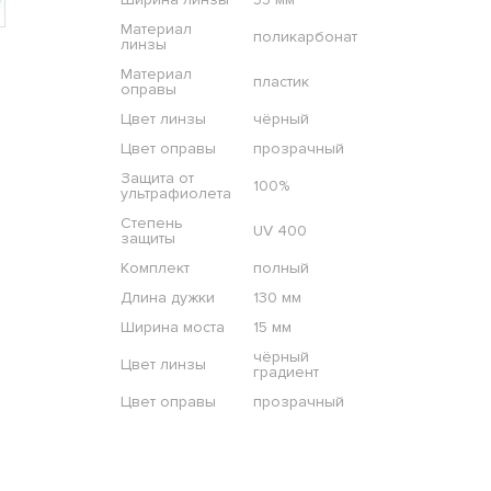
Материал
поликарбонат
линзы
Материал
пластик
оправы
Цвет линзы
чёрный
Цвет оправы
прозрачный
Защита от
100%
ультрафиолета
Степень
UV 400
защиты
Комплект
полный
Длина дужки
130 мм
Ширина моста
15 мм
чёрный
Цвет линзы
градиент
Цвет оправы
прозрачный