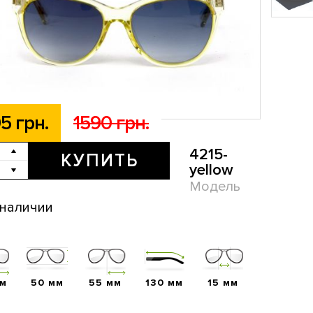
5 грн.
1590 грн.
4215-
КУПИТЬ
yellow
Модель
 наличии
мм
50 мм
55 мм
130 мм
15 мм