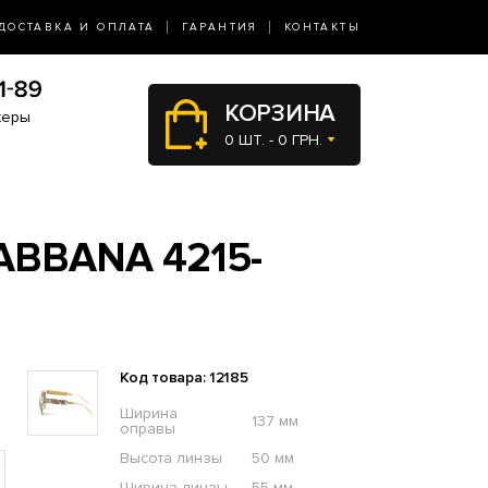
ДОСТАВКА И ОПЛАТА
ГАРАНТИЯ
КОНТАКТЫ
КОРЗИНА
жеры
0 ШТ. - 0 ГРН.
ABBANA 4215-
Код товара: 12185
Ширина
137 мм
оправы
Высота линзы
50 мм
Ширина линзы
55 мм