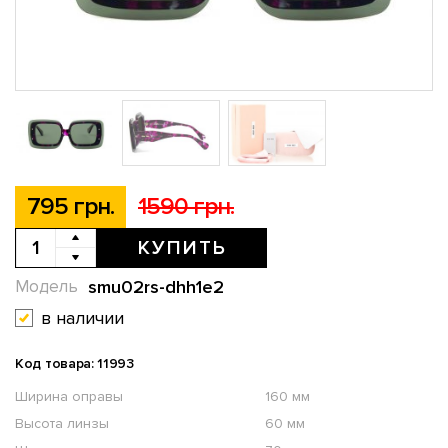
795 грн.
1590 грн.
КУПИТЬ
smu02rs-dhh1e2
Модель
в наличии
Код товара: 11993
Ширина оправы
160 мм
Высота линзы
60 мм