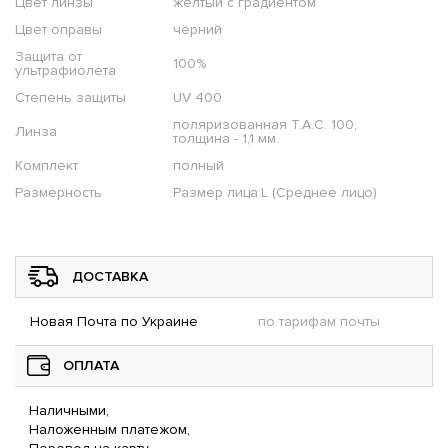
Цвет линзы
желтый с градиентом
Цвет оправы
чёрний
Защита от
100%
ультрафиолета
Степень защиты
UV 400
поляризованная T.A.C. 100,
Линза
толщина - 1,1 мм.
Комплект
полный
Размерность
Размер лица:L (Среднее лицо)
ДОСТАВКА
Новая Почта по Украине
по тарифам почты
ОПЛАТА
Наличными,
Наложенным платежом,