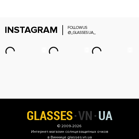
INSTAGRAM
FOLLOW US
@_GLASSES.UA_
© 2009-2026
Интернет-магазин
солнцезащитных очков
в Виннице glasses.vn.ua