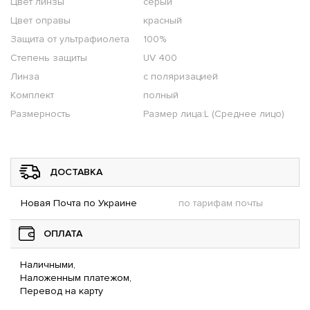
Цвет линзы
серый
Цвет оправы
красный
Защита от ультрафиолета
100%
Степень защиты
UV 400
Линза
с поляризацией
Комплект
полный
Размерность
Размер лица:L (Среднее лицо)
ДОСТАВКА
Новая Почта по Украине
по тарифам почты
ОПЛАТА
Наличными,
Наложенным платежом,
Перевод на карту