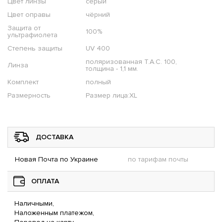
Цвет линзы
серый
Цвет оправы
чёрний
Защита от
100%
ультрафиолета
Степень защиты
UV 400
поляризованная T.A.C. 100,
Линза
толщина - 1,1 мм.
Комплект
полный
Размерность
Размер лица:XL
ДОСТАВКА
Новая Почта по Украине
по тарифам почты
ОПЛАТА
Наличными,
Наложенным платежом,