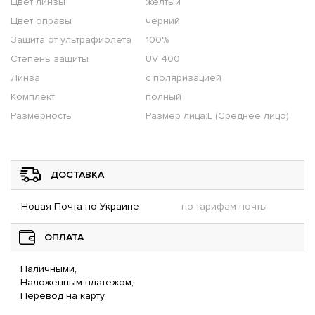
Цвет линзы
желтый
Цвет оправы
чёрний
Защита от ультрафиолета
100%
Степень защиты
UV 400
Линза
с поляризацией
Комплект
полный
Размерность
Размер лица:L (Среднее лицо)
ДОСТАВКА
Новая Почта по Украине
по тарифам почты
ОПЛАТА
Наличными,
Наложенным платежом,
Перевод на карту