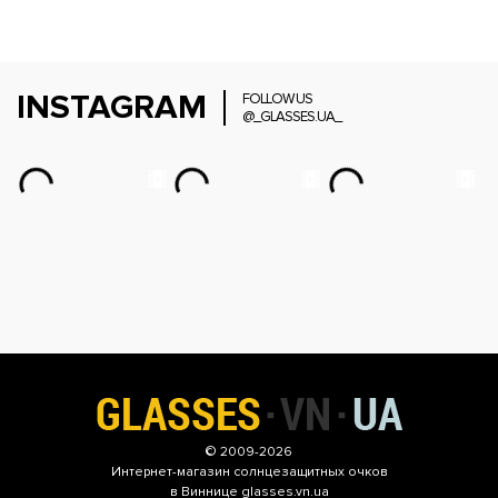
INSTAGRAM
FOLLOW US
@_GLASSES.UA_
© 2009-2026
Интернет-магазин
солнцезащитных очков
в Виннице glasses.vn.ua