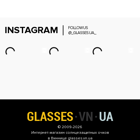
INSTAGRAM
FOLLOW US
@_GLASSES.UA_
© 2009-2026
Интернет-магазин
солнцезащитных очков
в Виннице glasses.vn.ua