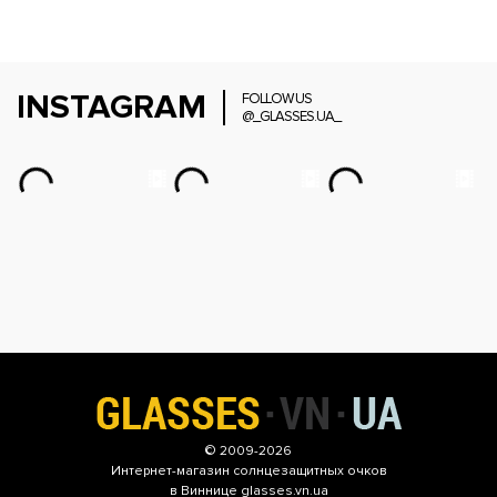
INSTAGRAM
FOLLOW US
@_GLASSES.UA_
© 2009-2026
Интернет-магазин
солнцезащитных очков
в Виннице glasses.vn.ua