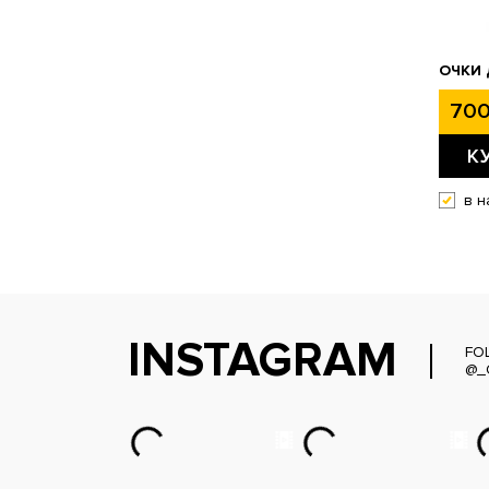
ОЧКИ 
700
К
в н
INSTAGRAM
FO
@_