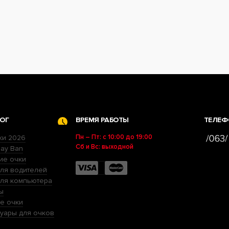
ОГ
ВРЕМЯ РАБОТЫ
ТЕЛЕФ
Пн – Пт: с 10:00 до 19:00
ки 2026
Сб и Вс: выходной
ay Ban
ие очки
ля водителей
для компьютера
ы
е очки
уары для очков