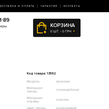
ДОСТАВКА И ОПЛАТА
ГАРАНТИЯ
КОНТАКТЫ
КОРЗИНА
жеры
0 ШТ. - 0 ГРН.
Код товара: 13552
Модель
мужские
Материал
поликарбонат
линзы
Материал
пластик
оправы
Цвет линзы
коричневый