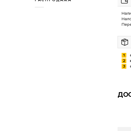
Нали
Нал
Пере
ДОС