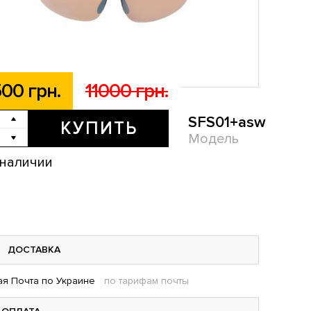
00 грн.
11000 грн.
SFS01+asw
КУПИТЬ
Модель
 наличии
ДОСТАВКА
я Почта по Украине
по тарифам почты