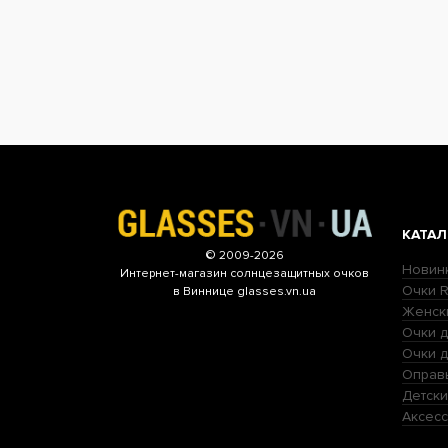
КАТАЛ
© 2009-2026
Новин
Интернет-магазин
солнцезащитных очков
Очки R
в Виннице glasses.vn.ua
Женск
Очки д
Очки 
Оправ
Детски
Аксесс