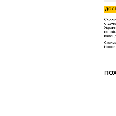
ДОС
Скорос
отделе
Украин
но обы
календ
Стоимо
Новой
ПО