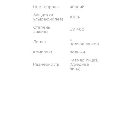
Цвет оправы
чёрний
Защита от
100%
ультрафиолета
Степень
UV 400
защиты
с
Линза
поляризацией
Комплект
полный
Размер лица:L
Размерность
(Среднее
лицо)