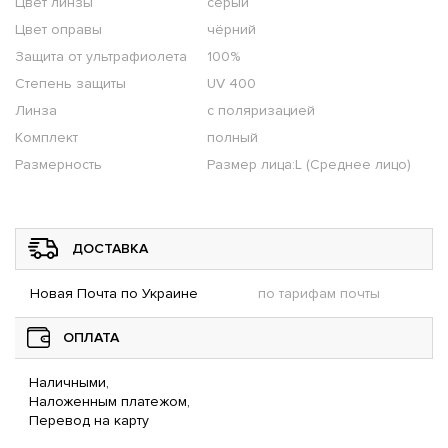
Цвет линзы
серый
Цвет оправы
чёрний
Защита от ультрафиолета
100%
Степень защиты
UV 400
Линза
с поляризацией
Комплект
полный
Размерность
Размер лица:L (Среднее лицо)
ДОСТАВКА
Новая Почта по Украине
по тарифам почты
ОПЛАТА
Наличными,
Наложенным платежом,
Перевод на карту