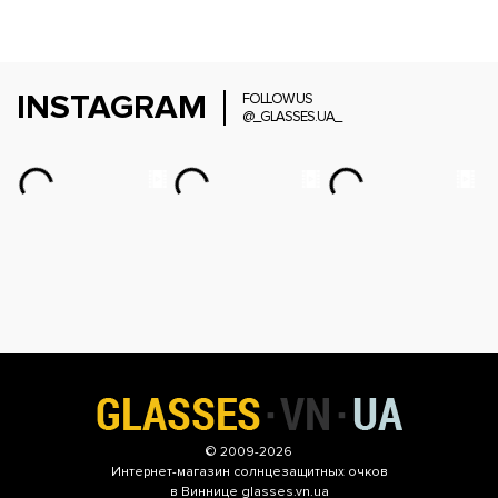
INSTAGRAM
FOLLOW US
@_GLASSES.UA_
© 2009-2026
Интернет-магазин
солнцезащитных очков
в Виннице glasses.vn.ua