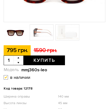
795 грн.
1590 грн.
КУПИТЬ
mmj360s-leo
Модель
в наличии
Код товара: 12178
Ширина оправы
140 мм
Высота линзы
45 мм